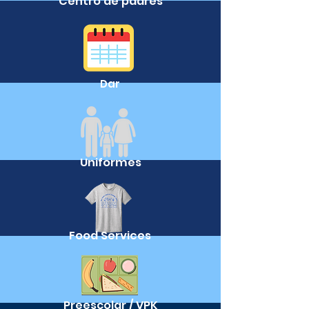
Centro de padres
Dar
Uniformes
Food Services
Preescolar / VPK