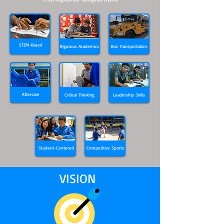
STEM-Based
Rigorous Academics
Bus Transportation
Aftercare
Critical Thinking
Leadership Skills
Student-Centered
Competitive Sports
VISION